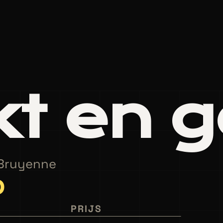
t en g
 Bruyenne
0
PRIJS