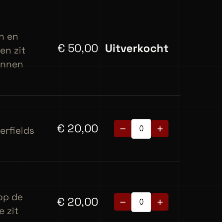
n en
€
50,00
Uitverkocht
en zit
kunnen
€
20,00
erfields
 op de
€
20,00
e zit