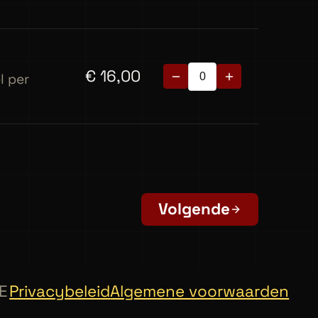
€
16,00
l per
Volgende
E
Privacybeleid
Algemene voorwaarden