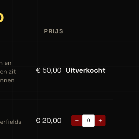
0
PRIJS
n en
€
50,00
Uitverkocht
en zit
kunnen
€
20,00
erfields