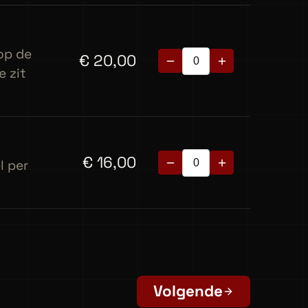
 op de
€
20,00
e zit
€
16,00
l per
Volgende