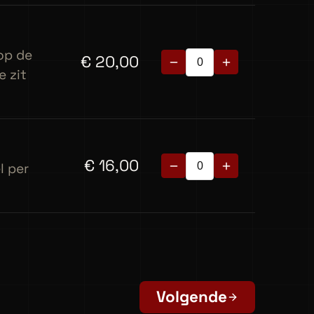
 op de
€
20,00
e zit
€
16,00
l per
Volgende