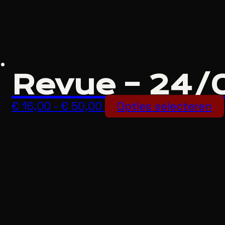
Revue – 24/
Prijsklasse:
€
16,00
-
€
50,00
Opties selecteren
€ 16,00
tot
€ 50,00