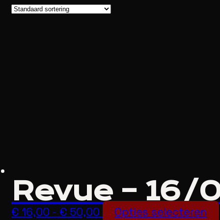
Revue – 16/
Prijsklasse:
€
16,00
-
€
50,00
Opties selecteren