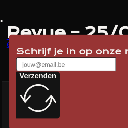
Revue – 25/
Prijsklasse:
€
16,00
-
€
50,00
Opties selecteren
Schrijf je in op onze
€ 16,00
tot
€ 50,00
Verzenden