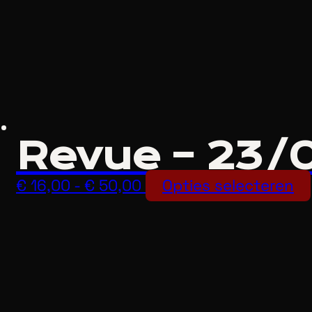
Revue – 23/
Prijsklasse:
€
16,00
-
€
50,00
Opties selecteren
€ 16,00
tot
€ 50,00