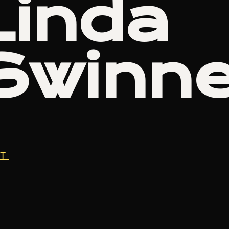
Linda
Swinn
T