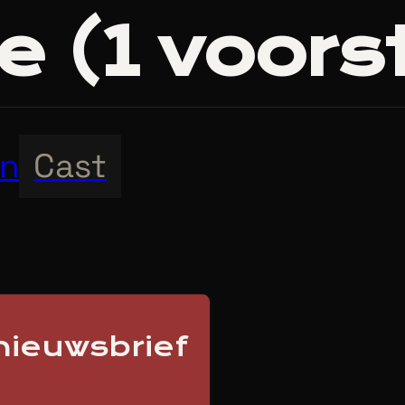
e (
1
voorst
en
Cast
 nieuwsbrief