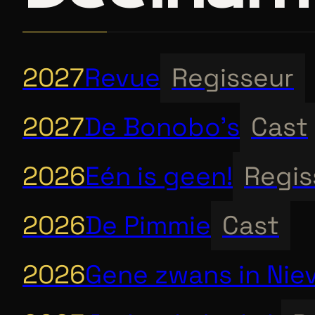
2027
Revue
Regisseur
2027
De Bonobo’s
Cast
2026
Eén is geen!
Regis
2026
De Pimmie
Cast
2026
Gene zwans in Nie