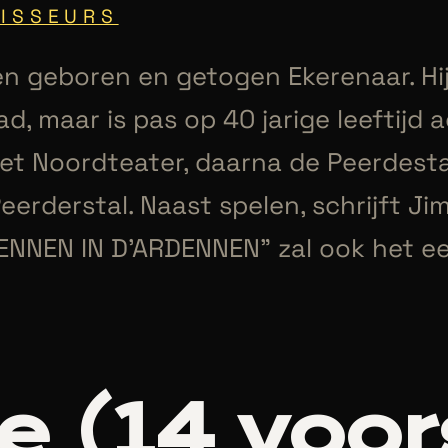
ISSEURS
en geboren en getogen Ekerenaar. Hij 
d, maar is pas op 40 jarige leeftijd 
het Noordteater, daarna de Peerdest
eerderstal. Naast spelen, schrijft Ji
NNEN IN D’ARDENNEN” zal ook het ee
e (
14
voor