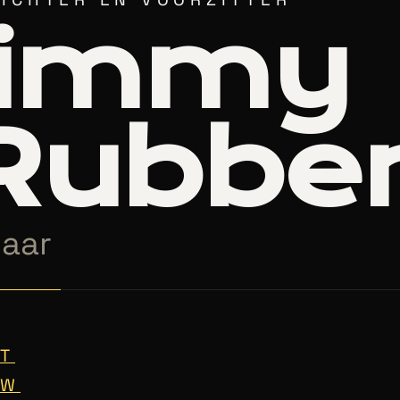
Jimmy
Rubbe
jaar
T
EW