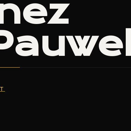
Inez
Pauwe
T