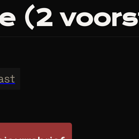
e (
2
voors
ast