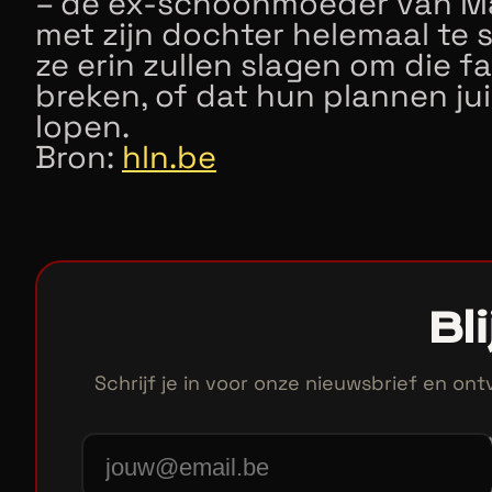
– de ex-schoonmoeder van Mar
met zijn dochter helemaal te s
ze erin zullen slagen om die 
breken, of dat hun plannen ju
lopen.
Bron:
hln.be
Bl
Schrijf je in voor onze nieuwsbrief en on